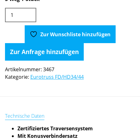
Eurotruss
HD34
4-
Weg
Zur Wunschliste hinzufügen
Ecke
(X)
Zur Anfrage hinzufügen
aus
Boxcorner
Artikelnummer:
3467
Menge
Kategorie:
Eurotruss FD/HD34/44
Technische Daten
Zertifiziertes Traversensystem
Mit Konusverbindersatz