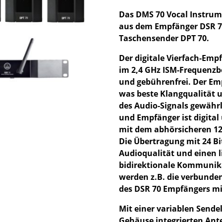
Das DMS 70 Vocal Instrumen
aus dem Empfänger DSR 7
Taschensender DPT 70.
Der digitale Vierfach-Emp
im 2,4 GHz ISM-Frequenzb
und gebührenfrei. Der Em
was beste Klangqualität u
des Audio-Signals gewähr
und Empfänger ist digital 
mit dem abhörsicheren 128
Die Übertragung mit 24 Bi
Audioqualität und einen 
bidirektionale Kommunikat
werden z.B. die verbunde
des DSR 70 Empfängers mi
Mit einer variablen Sende
Gehäuse integrierten Ant