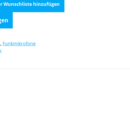
r Wunschliste hinzufügen
gen
t
,
Funkmikrofone
k