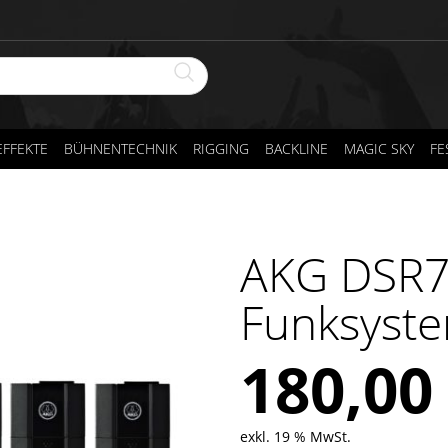
FFEKTE
BÜHNENTECHNIK
RIGGING
BACKLINE
MAGIC SKY
FE
AKG DSR7
Funksyste
180,0
exkl. 19 % MwSt.