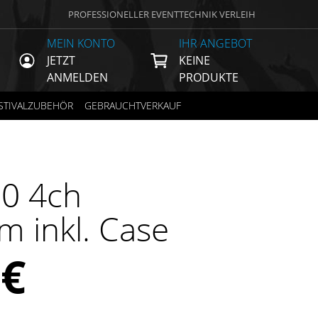
PROFESSIONELLER EVENTTECHNIK VERLEIH
MEIN KONTO
IHR ANGEBOT
JETZT
KEINE
ANMELDEN
PRODUKTE
STIVALZUBEHÖR
GEBRAUCHTVERKAUF
0 4ch
m inkl. Case
0
€