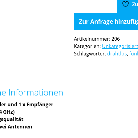
Funksystem
Zu
inkl.
Case
Zur Anfrage hinzufü
Menge
Artikelnummer:
206
Kategorien:
Unkategorisier
Schlagwörter:
drahtlos
,
fun
he Informationen
der und 1 x Empfänger
4 GHz)
squalität
zwei Antennen