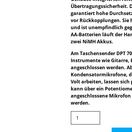
Übertragungssicherheit. 
garantiert hohe Durchset
vor Rückkopplungen. Sie h
und ist unempfindlich ge
AA-Batterien läuft der Ha
zwei NiMH Akkus.
Am Taschensender DPT 70
Instrumente wie Gitarre,
angeschlossen werden. A
Kondensatormikrofone, di
Volt arbeiten, lassen sic
kann über ein Potentiomet
angeschlossene Mikrofon 
werden.
AKG
DSR70
4ch