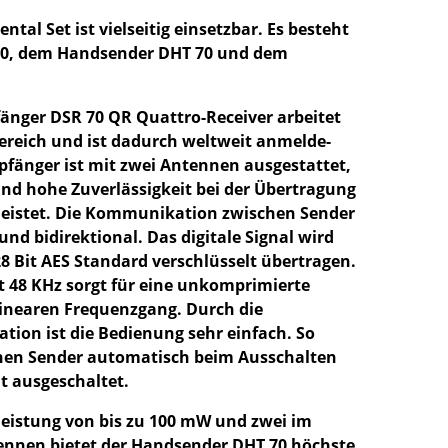
tal Set ist vielseitig einsetzbar. Es besteht
0, dem Handsender DHT 70 und dem
fänger DSR 70 QR Quattro-Receiver arbeitet
ereich und ist dadurch weltweit anmelde-
pfänger ist mit zwei Antennen ausgestattet,
nd hohe Zuverlässigkeit bei der Übertragung
leistet. Die Kommunikation zwischen Sender
und bidirektional. Das digitale Signal wird
 Bit AES Standard verschlüsselt übertragen.
t 48 KHz sorgt für eine unkomprimierte
linearen Frequenzgang. Durch die
ion ist die Bedienung sehr einfach. So
nen Sender automatisch beim Ausschalten
t ausgeschaltet.
leistung von bis zu 100 mW und zwei im
ennen bietet der Handsender DHT 70 höchste