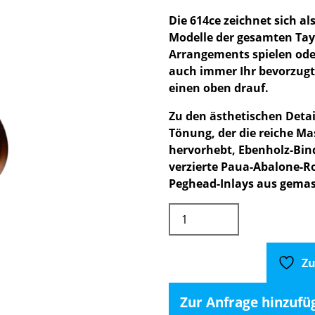
Die 614ce zeichnet sich a
Modelle der gesamten Taylo
Arrangements spielen od
auch immer Ihr bevorzugter
einen oben drauf.
Zu den ästhetischen Deta
Tönung, der die reiche M
hervorhebt, Ebenholz-Bind
verzierte Paua-Abalone-Ro
Peghead-Inlays aus gemas
Taylor
614ce
V-
Class
Zu
inkl.
Case
Zur Anfrage hinzufü
Menge