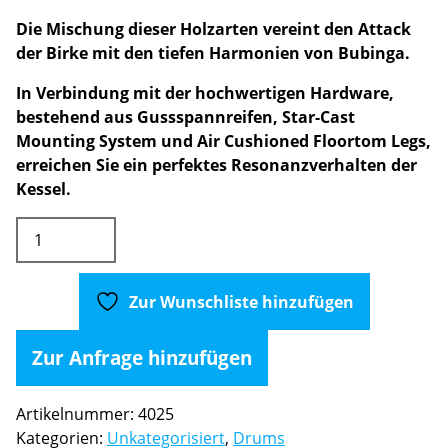
Die Mischung dieser Holzarten vereint den Attack
der Birke mit den tiefen Harmonien von Bubinga.
In Verbindung mit der hochwertigen Hardware,
bestehend aus Gussspannreifen, Star-Cast
Mounting System und Air Cushioned Floortom Legs,
erreichen Sie ein perfektes Resonanzverhalten der
Kessel.
Tama
Starclassic
Performer
B/B
Zur Wunschliste hinzufügen
Cherry
Natural
Zur Anfrage hinzufügen
Burst
inkl.
Artikelnummer:
4025
Becken
Kategorien:
Unkategorisiert
,
Drums
und