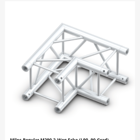
Milos Regular M290 2-Weg Ecke (L90, 90 Grad)