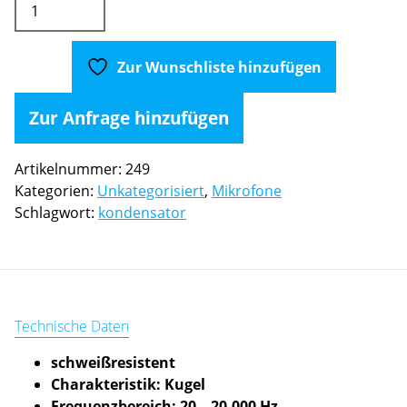
MKE
2-
EW
Zur Wunschliste hinzufügen
Gold
Kondensator
Zur Anfrage hinzufügen
Lavaliermikrofon
Menge
Artikelnummer:
249
Kategorien:
Unkategorisiert
,
Mikrofone
Schlagwort:
kondensator
Technische Daten
schweißresistent
Charakteristik: Kugel
Frequenzbereich: 20 – 20.000 Hz