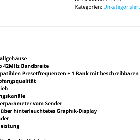
Ear
Kategorien:
Unkategorisier
Monitor
Set
inkl.
Case
Menge
allgehäuse
b 42MHz Bandbreite
mpatiblen Presetfrequenzen + 1 Bank mit beschreibbare
pfangsqualität
rieb
angskanäle
gerparameter vom Sender
ber hinterleuchtetes Graphik-Display
nder
leistung