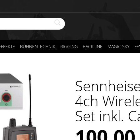
FFEKTE
BÜHNENTECHNIK
RIGGING
BACKLINE
MAGIC SKY
FE
Sennheise
4ch Wirel
Set inkl. 
100,0