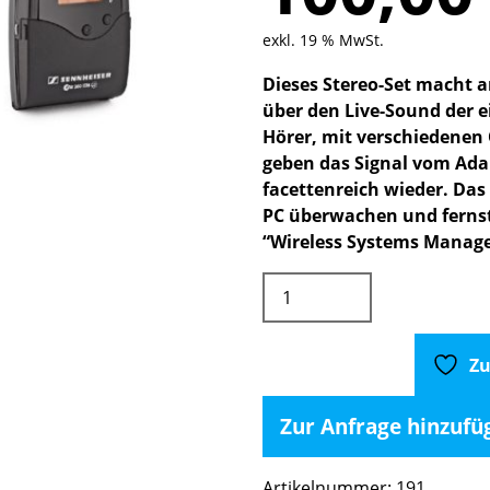
exkl. 19 % MwSt.
Dieses Stereo-Set macht a
über den Live-Sound der 
Hörer, mit verschiedene
geben das Signal vom Ada
facettenreich wieder. Das
PC überwachen und fernst
“Wireless Systems Manager”
Sennheiser
ew
300
IEM
Zu
G3
4ch
Zur Anfrage hinzufü
Wireless
In
Artikelnummer:
191