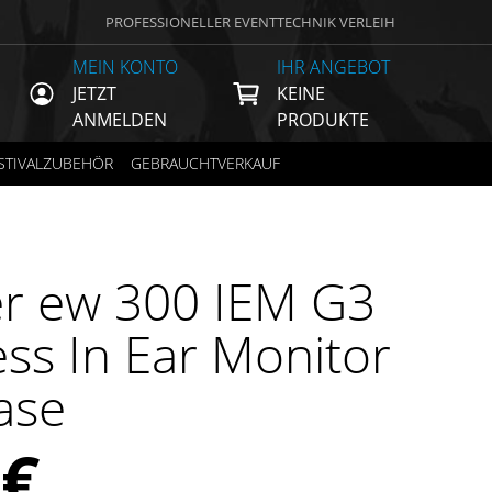
PROFESSIONELLER EVENTTECHNIK VERLEIH
MEIN KONTO
IHR ANGEBOT
JETZT
KEINE
ANMELDEN
PRODUKTE
STIVALZUBEHÖR
GEBRAUCHTVERKAUF
r ew 300 IEM G3
ess In Ear Monitor
Case
0
€