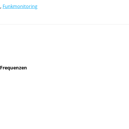
t
,
Funkmonitoring
n Frequenzen