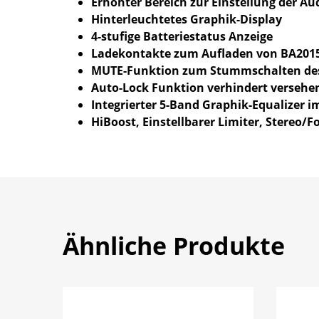
Erhöhter Bereich zur Einstellung der Au
Hinterleuchtetes Graphik-Display
4-stufige Batteriestatus Anzeige
Ladekontakte zum Aufladen von BA201
MUTE-Funktion zum Stummschalten des
Auto-Lock Funktion verhindert versehen
Integrierter 5-Band Graphik-Equalizer i
HiBoost, Einstellbarer Limiter, Stereo
Ähnliche Produkte