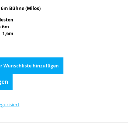
x 6m Bühne (Milos)
desten
x 6m
– 1,6m
r Wunschliste hinzufügen
gen
gorisiert