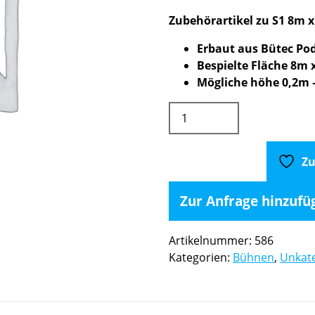
Zubehörartikel zu S1 8m 
Erbaut aus Bütec Po
Bespielte Fläche 8m 
Mögliche höhe 0,2m 
(S1)
Podest
Fläche
8m
Zu
x
6m
Zur Anfrage hinzufü
für
S1
Artikelnummer:
586
Menge
Kategorien:
Bühnen
,
Unkate