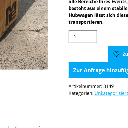
alle Bereiche Ihres Events
besteht aus einem stabil
Hubwagen lässt sich dies
transportieren.
Mülltonne
1x1x1m
Menge
Zu
Zur Anfrage hinzufü
Artikelnummer:
3149
Kategorien:
Unkategorisier