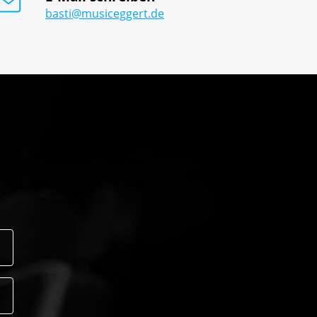
basti@musiceggert.de