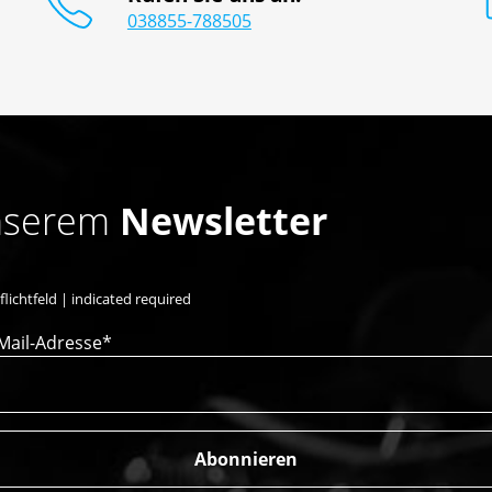
038855-788505
unserem
Newsletter
flichtfeld | indicated required
Mail-Adresse*