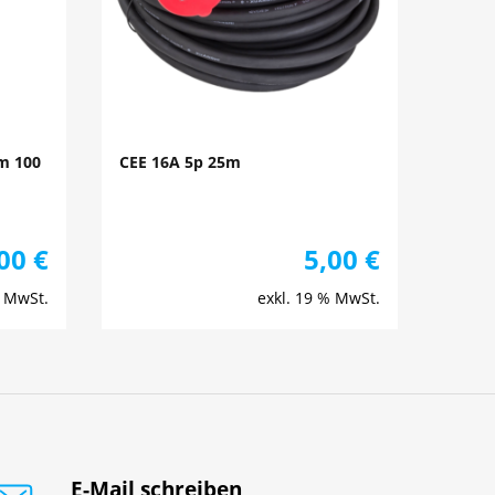
m 100
CEE 16A 5p 25m
,00
€
5,00
€
% MwSt.
exkl. 19 % MwSt.
E-Mail schreiben