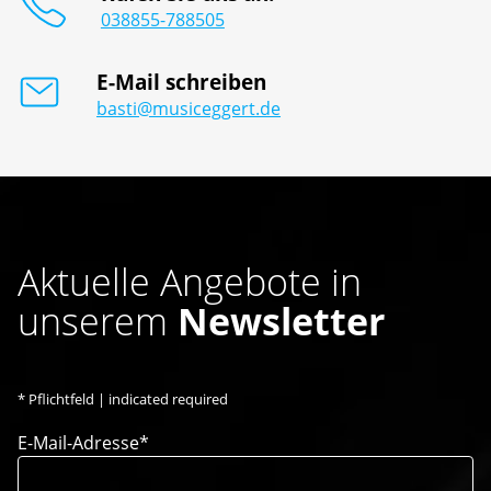
038855-788505
E-Mail schreiben
basti@musiceggert.de
Aktuelle Angebote in
unserem
Newsletter
*
Pflichtfeld | indicated required
E-Mail-Adresse*