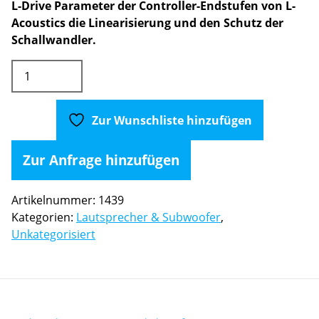
L-Drive Parameter der Controller-Endstufen von L-
Acoustics die Linearisierung und den Schutz der
Schallwandler.
L-
Acoustics
X12
(Koaxiallautsprecher)
Zur Wunschliste hinzufügen
2er
Set
Zur Anfrage hinzufügen
inkl.
Case
Artikelnummer:
1439
Menge
Kategorien:
Lautsprecher & Subwoofer
,
Unkategorisiert