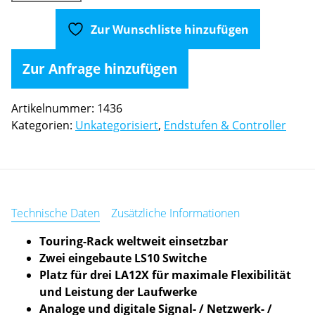
LA-
RAK
Zur Wunschliste hinzufügen
II
AVB
Zur Anfrage hinzufügen
(Touring
Rack)
Artikelnummer:
1436
Menge
Kategorien:
Unkategorisiert
,
Endstufen & Controller
Technische Daten
Zusätzliche Informationen
Touring-Rack weltweit einsetzbar
Zwei eingebaute LS10 Switche
Platz für drei LA12X für maximale Flexibilität
und Leistung der Laufwerke
Analoge und digitale Signal- / Netzwerk- /