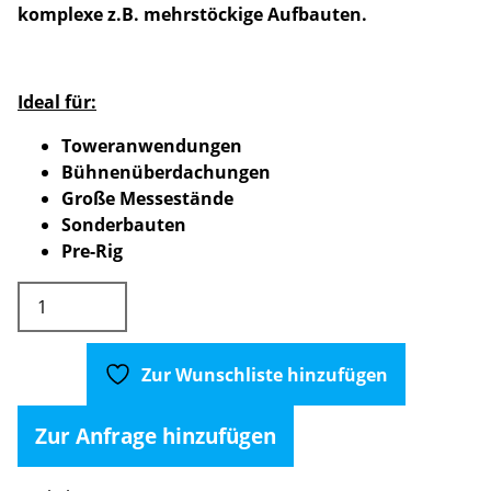
komplexe z.B. mehrstöckige Aufbauten.
Ideal für:
Toweranwendungen
Bühnenüberdachungen
Große Messestände
Sonderbauten
Pre-Rig
H.O.F.
HOFFORK
350-
4
Zur Wunschliste hinzufügen
-
2-
Zur Anfrage hinzufügen
Weg
Ecke