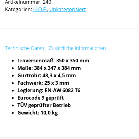
Artikelnummer:
240
90°
Kategorien:
H.O.F.
,
Unkategorisiert
Female
Female
Menge
Technische Daten
Zusätzliche Informationen
Traversenmaß: 350 x 350 mm
Maße: 384 x 347 x 384 mm
Gurtrohr: 48,3 x 4,5 mm
Fachwerk: 25 x 3 mm
Legierung: EN-AW 6082 T6
Eurocode 9 geprüft
TÜV geprüfter Betrieb
Gewicht: 10,0 kg