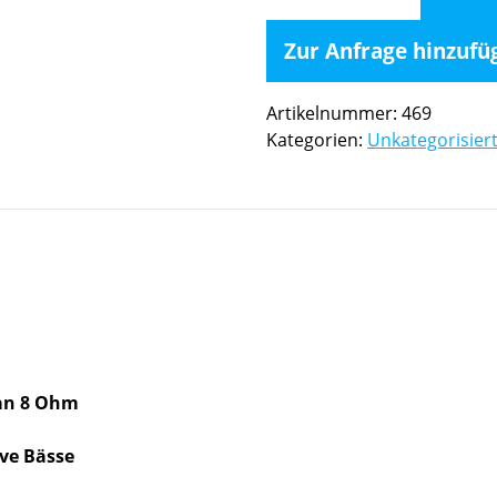
Topteil
Menge
Zur Anfrage hinzufü
Artikelnummer:
469
Kategorien:
Unkategorisier
 an 8 Ohm
ive Bässe