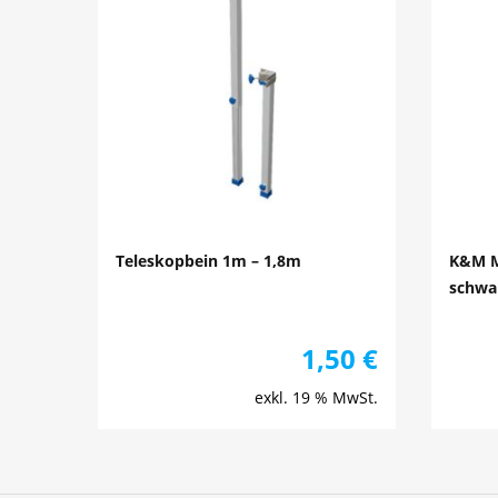
Teleskopbein 1m – 1,8m
K&M M
schwar
1,50
€
exkl. 19 % MwSt.