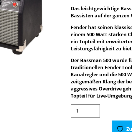
Das leichtgewichtige Bas
Bassisten auf der ganzen 
Fender hat seinen klassi
einem 500 Watt starken C
ein Topteil mit erweiterte
Leistungsfähigkeit zu biet
Der Bassman 500 wurde fü
traditionellen Fender-Look
Kanalregler und die 500 W
zeitgemäßen Klang der be
aggressives Overdrive geh
Topteil für Live-Umgebun
Fender
Bassman
500
Bass-
Zu