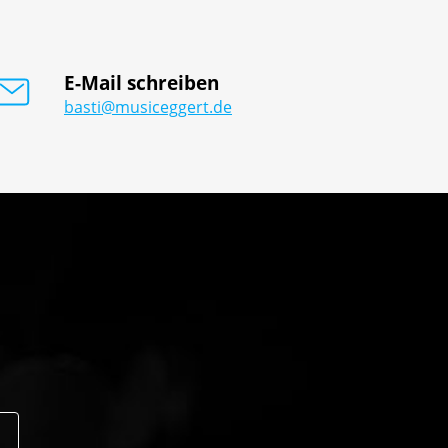
E-Mail schreiben
basti@musiceggert.de