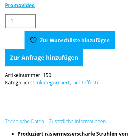
Promovideo
Chauvet
Rotosphere
HP
LED
Zur Wunschliste hinzufügen
Ball
2er
Zur Anfrage hinzufügen
set
inkl.
Artikelnummer:
150
Case
Kategorien:
Unkategorisiert
,
Lichteffekte
Menge
Technische Daten
Zusätzliche Informationen
Produziert rasiermesserscharfe Strahlen von