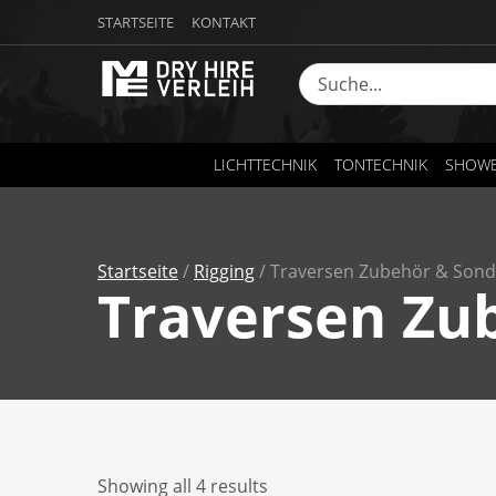
STARTSEITE
KONTAKT
LICHTTECHNIK
TONTECHNIK
SHOWE
Startseite
/
Rigging
/ Traversen Zubehör & Sonde
Traversen Zu
Showing all 4 results