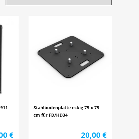
5911
Stahlbodenplatte eckig 75 x 75
cm für FD/HD34
,00
€
20,00
€