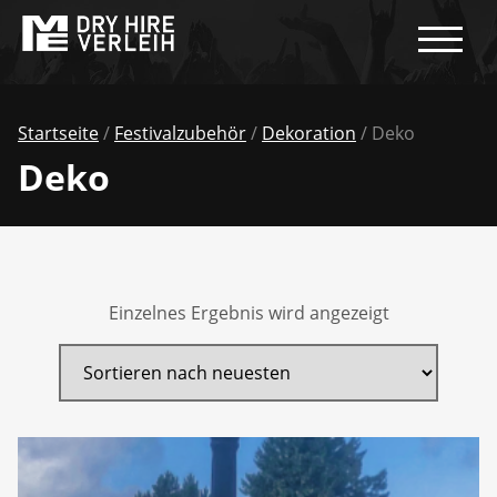
Startseite
/
Festivalzubehör
/
Dekoration
/ Deko
Deko
Einzelnes Ergebnis wird angezeigt